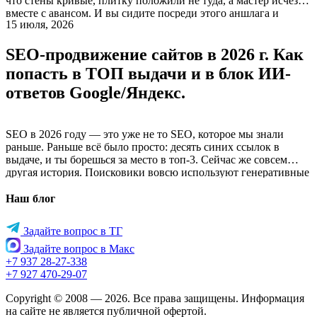
что стены кривые, плитку положили не туда, а мастер исчез
вместе с авансом. И вы сидите посреди этого аншлага и
15 июля, 2026
думаете: «И зачем я вообще это затеял?». Заказ сайта для
бизнеса — это ровно та же […]
SEO-продвижение сайтов в 2026 г. Как
попасть в ТОП выдачи и в блок ИИ-
ответов Google/Яндекс.
SEO в 2026 году — это уже не то SEO, которое мы знали
раньше. Раньше всё было просто: десять синих ссылок в
выдаче, и ты борешься за место в топ-3. Сейчас же совсем
другая история. Поисковики вовсю используют генеративные
ИИ-модели. Они сами формируют ответы на запросы. И эти
ответы выдают сразу вверху страницы, на самом […]
Наш блог
Задайте вопрос в ТГ
Задайте вопрос в Макс
+7 937 28-27-338
+7 927 470-29-07
Copyright © 2008 — 2026. Все права защищены. Информация
на сайте не является публичной офертой.