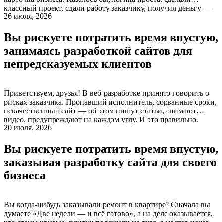
классный проект, сдали работу заказчику, получил деньгу —
26 июля, 2026
сразу выкладывай сочную картинку в портфолио, собирай
лайки на Behance и привлекай новых клиентов. Но на
Вы рискуете потратить время впустую,
практике всё оказывается далеко не так очевидно. За годы […]
занимаясь разработкой сайтов для
непредсказуемых клиентов
Приветствуем, друзья! В веб-разработке принято говорить о
рисках заказчика. Пропавший исполнитель, сорванные сроки,
некачественный сайт — об этом пишут статьи, снимают
видео, предупреждают на каждом углу. И это правильно.
20 июля, 2026
Заказчик вкладывает деньги, он имеет право знать, с чем
может столкнуться. Но есть и обратная сторона медали.
Вы рискуете потратить время впустую,
Студии и веб-мастера тоже рискуют. И рискуют не меньше.
[…]
заказывая разработку сайта для своего
бизнеса
Вы когда-нибудь заказывали ремонт в квартире? Сначала вы
думаете «Две недели — и всё готово», а на деле оказывается,