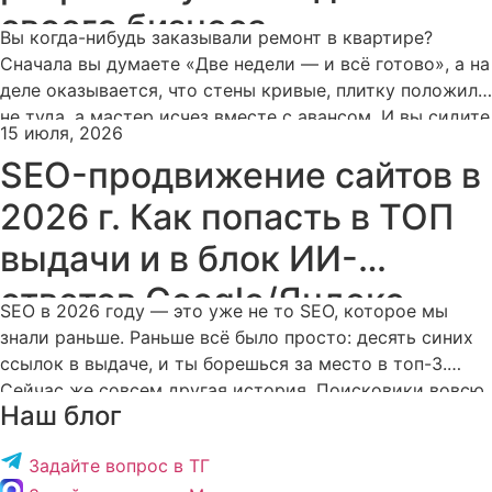
своего бизнеса
Вы когда-нибудь заказывали ремонт в квартире?
Сначала вы думаете «Две недели — и всё готово», а на
деле оказывается, что стены кривые, плитку положили
не туда, а мастер исчез вместе с авансом. И вы сидите
15 июля, 2026
посреди этого аншлага и думаете: «И зачем я вообще
SEO-продвижение сайтов в
это затеял?». Заказ сайта для бизнеса — это ровно та
же […]
2026 г. Как попасть в ТОП
выдачи и в блок ИИ-
ответов Google/Яндекс.
SEO в 2026 году — это уже не то SEO, которое мы
знали раньше. Раньше всё было просто: десять синих
ссылок в выдаче, и ты борешься за место в топ-3.
Сейчас же совсем другая история. Поисковики вовсю
Наш блог
используют генеративные ИИ-модели. Они сами
формируют ответы на запросы. И эти ответы выдают
Задайте вопрос в ТГ
сразу вверху страницы, на самом […]