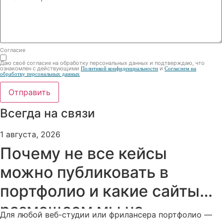
Согласие
Даю своё согласие на обработку персональных данных и подтверждаю, что
ознакомлен с действующими
и
Политикой конфиденциальности
Согласием на
обработку персональных данных
Отправить
Всегда на связи
1 августа, 2026
Почему не все кейсы
можно публиковать в
портфолио и какие сайты
размещаем мы на
Для любой веб-студии или фрилансера портфолио —