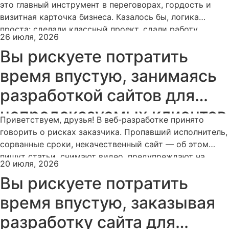
webplustudio.ru
это главный инструмент в переговорах, гордость и
визитная карточка бизнеса. Казалось бы, логика
проста: сделали классный проект, сдали работу
26 июля, 2026
заказчику, получил деньгу — сразу выкладывай
Вы рискуете потратить
сочную картинку в портфолио, собирай лайки на
Behance и привлекай новых клиентов. Но на практике
время впустую, занимаясь
всё оказывается далеко не так очевидно. За годы […]
разработкой сайтов для
непредсказуемых клиентов
Приветствуем, друзья! В веб-разработке принято
говорить о рисках заказчика. Пропавший исполнитель,
сорванные сроки, некачественный сайт — об этом
пишут статьи, снимают видео, предупреждают на
20 июля, 2026
каждом углу. И это правильно. Заказчик вкладывает
Вы рискуете потратить
деньги, он имеет право знать, с чем может
столкнуться. Но есть и обратная сторона медали.
время впустую, заказывая
Студии и веб-мастера тоже рискуют. И рискуют не
разработку сайта для
меньше. […]