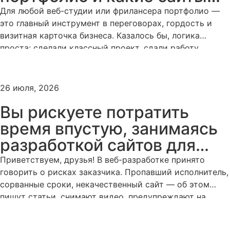
размещаем мы на
Для любой веб-студии или фрилансера портфолио —
это главный инструмент в переговорах, гордость и
webplustudio.ru
визитная карточка бизнеса. Казалось бы, логика
проста: сделали классный проект, сдали работу
заказчику, получил деньгу — сразу выкладывай
сочную картинку в портфолио, собирай лайки на
Behance и привлекай новых клиентов. Но на практике
26 июля, 2026
всё оказывается далеко не так очевидно. За годы […]
Вы рискуете потратить
время впустую, занимаясь
разработкой сайтов для
непредсказуемых клиентов
Приветствуем, друзья! В веб-разработке принято
говорить о рисках заказчика. Пропавший исполнитель,
сорванные сроки, некачественный сайт — об этом
пишут статьи, снимают видео, предупреждают на
каждом углу. И это правильно. Заказчик вкладывает
деньги, он имеет право знать, с чем может