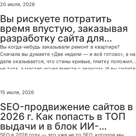
столкнуться. Но есть и обратная сторона медали.
20 июля, 2026
Студии и веб-мастера тоже рискуют. И рискуют не
Вы рискуете потратить
меньше. […]
время впустую, заказывая
разработку сайта для
своего бизнеса
Вы когда-нибудь заказывали ремонт в квартире?
Сначала вы думаете «Две недели — и всё готово», а на
деле оказывается, что стены кривые, плитку положили
не туда, а мастер исчез вместе с авансом. И вы сидите
посреди этого аншлага и думаете: «И зачем я вообще
это затеял?». Заказ сайта для бизнеса — это ровно та
же […]
15 июля, 2026
SEO-продвижение сайтов в
2026 г. Как попасть в ТОП
выдачи и в блок ИИ-
ответов Google/Яндекс.
SEO в 2026 году — это уже не то SEO, которое мы