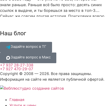
знали раньше. Раньше всё было просто: десять синих
ссылок в выдаче, и ты борешься за место в топ-3.
Сейчас же совсем другая история. Поисковики вовсю
используют генеративные ИИ-модели. Они сами
формируют ответы на запросы. И эти ответы выдают
Наш блог
сразу вверху страницы, на самом […]
Задайте вопрос в ТГ
Задайте вопрос в Макс
+7 937 28-27-338
+7 927 470-29-07
Copyright © 2008 — 2026. Все права защищены.
Информация на сайте не является публичной офертой.
Главная
Услуги и цены