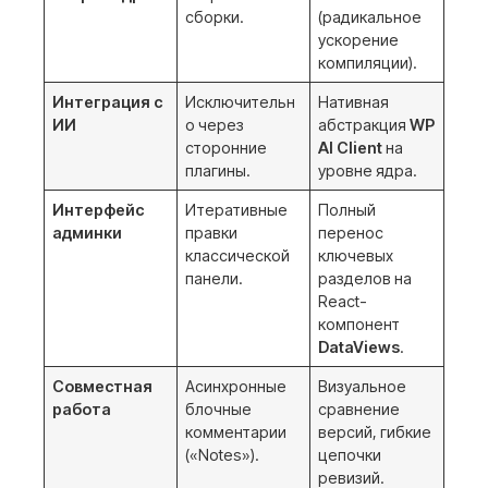
сборки
.
(радикальное
ускорение
компиляции)
.
Интеграция с
Исключительн
Нативная
ИИ
о через
абстракция
WP
сторонние
AI Client
на
плагины
.
уровне ядра
.
Интерфейс
Итеративные
Полный
админки
правки
перенос
классической
ключевых
панели
.
разделов на
React-
компонент
DataViews
.
Совместная
Асинхронные
Визуальное
работа
блочные
сравнение
комментарии
версий, гибкие
(«Notes»)
.
цепочки
ревизий
.