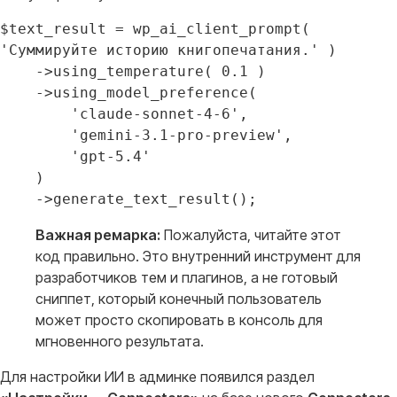
$text_result = wp_ai_client_prompt( 
'Суммируйте историю книгопечатания.' )

    ->using_temperature( 0.1 )

    ->using_model_preference(

        'claude-sonnet-4-6',

        'gemini-3.1-pro-preview',

        'gpt-5.4'

    )

Важная ремарка:
Пожалуйста, читайте этот
код правильно. Это внутренний инструмент для
разработчиков тем и плагинов, а не готовый
сниппет, который конечный пользователь
может просто скопировать в консоль для
мгновенного результата
.
Для настройки ИИ в админке появился раздел