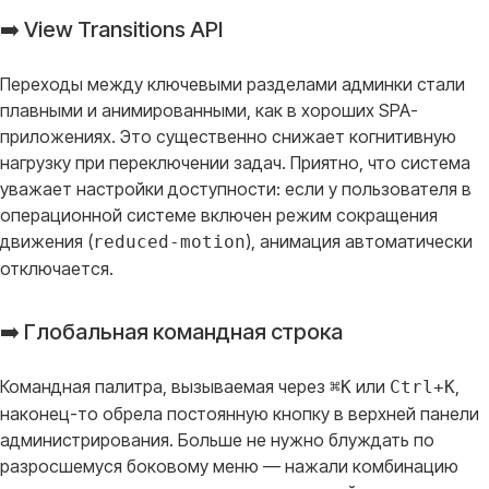
➡️ View Transitions API
Переходы между ключевыми разделами админки стали
плавными и анимированными, как в хороших SPA-
приложениях
. Это существенно снижает когнитивную
нагрузку при переключении задач
. Приятно, что система
уважает настройки доступности: если у пользователя в
операционной системе включен режим сокращения
движения (
), анимация автоматически
reduced-motion
отключается
.
➡️ Глобальная командная строка
Командная палитра, вызываемая через
или
,
⌘K
Ctrl+K
наконец-то обрела постоянную кнопку в верхней панели
администрирования
. Больше не нужно блуждать по
разросшемуся боковому меню — нажали комбинацию