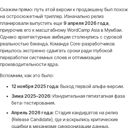
Скажем прямо: путь этой версии к продакшену был похож
на остросюжетный триллер
. Изначально релиз
планировали выпустить еще
9 апреля 2026 года
,
приурочив его к масштабному WordCamp Asia в Мумбаи
.
Однако архитектурные амбиции столкнулись с суровой
реальностью бэкенда
. Команде Core-разработчиков
пришлось экстренно сдвигать сроки ради глубокой
переработки системных слоев и оптимизации
производительности ядра
.
Вспомним, как это было:
12 ноября 2025 года:
Выход первой альфа-версии.
Зима 2025–2026:
Изнурительная пятиэтапная фаза
бета-тестирования.
Апрель 2026 года:
Стадия кандидатов на релиз
(Release Candidate), где и вскрылись критические
ошибки в механизме синхронизации данных.