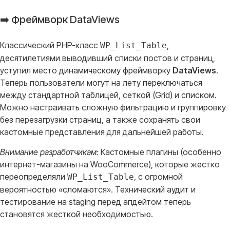
➡️ Фреймворк DataViews
Классический PHP-класс
,
WP_List_Table
десятилетиями выводивший списки постов и страниц,
уступил место динамическому фреймворку
DataViews
.
Теперь пользователи могут на лету переключаться
между стандартной таблицей, сеткой (Grid) и списком
.
Можно настраивать сложную фильтрацию и группировку
без перезагрузки страниц, а также сохранять свои
кастомные представления для дальнейшей работы
.
Внимание разработчикам:
Кастомные плагины (особенно
интернет-магазины на WooCommerce), которые жестко
переопределяли
, с огромной
WP_List_Table
вероятностью «сломаются»
. Технический аудит и
тестирование на staging перед апдейтом теперь
становятся жесткой необходимостью
.