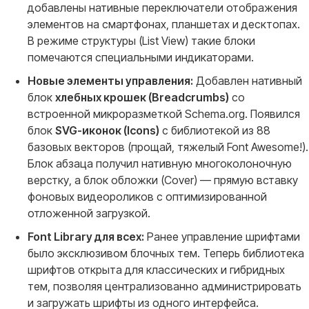
добавлены нативные переключатели отображения
элементов на смартфонах, планшетах и десктопах.
В режиме структуры (List View) такие блоки
помечаются специальными индикаторами.
Новые элементы управления:
Добавлен нативный
блок
хлебных крошек (Breadcrumbs)
со
встроенной микроразметкой Schema.org. Появился
блок
SVG-иконок (Icons)
с библиотекой из 88
базовых векторов (прощай, тяжелый Font Awesome!).
Блок абзаца получил нативную многоколоночную
верстку, а блок обложки (Cover) — прямую вставку
фоновых видеороликов с оптимизированной
отложенной загрузкой.
Font Library для всех:
Ранее управление шрифтами
было эксклюзивом блочных тем. Теперь библиотека
шрифтов открыта для классических и гибридных
тем, позволяя централизованно администрировать
и загружать шрифты из одного интерфейса.