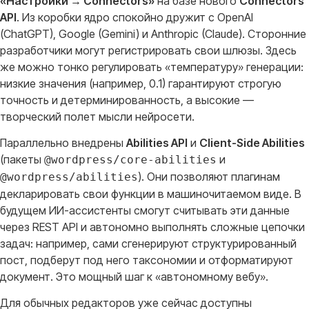
«Настройки → Connectors»
на базе нового
Connectors
API
. Из коробки ядро спокойно дружит с OpenAI
(ChatGPT), Google (Gemini) и Anthropic (Claude)
. Сторонние
разработчики могут регистрировать свои шлюзы
. Здесь
же можно тонко регулировать «температуру» генерации:
низкие значения (например, 0.1) гарантируют строгую
точность и детерминированность, а высокие —
творческий полет мысли нейросети
.
Параллельно внедрены
Abilities API
и
Client-Side Abilities
(пакеты
и
@wordpress/core-abilities
)
. Они позволяют плагинам
@wordpress/abilities
декларировать свои функции в машиночитаемом виде
. В
будущем ИИ-ассистенты смогут считывать эти данные
через REST API и автономно выполнять сложные цепочки
задач: например, сами сгенерируют структурированный
пост, подберут под него таксономии и отформатируют
документ
. Это мощный шаг к «автономному вебу»
.
Для обычных редакторов уже сейчас доступны