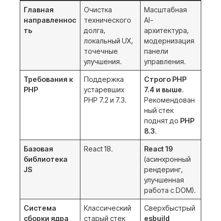
Главная
Очистка
Масштабная
направленнос
технического
AI-
ть
долга,
архитектура,
локальный UX,
модернизация
точечные
панели
улучшения
.
управления
.
Требования к
Поддержка
Строго PHP
PHP
устаревших
7.4 и выше
.
PHP 7.2 и 7.3
.
Рекомендован
ный стек
поднят до
PHP
8.3
.
Базовая
React 18
.
React 19
библиотека
(асинхронный
JS
рендеринг,
улучшенная
работа с DOM)
.
Система
Классический
Сверхбыстрый
сборки ядра
старый стек
esbuild